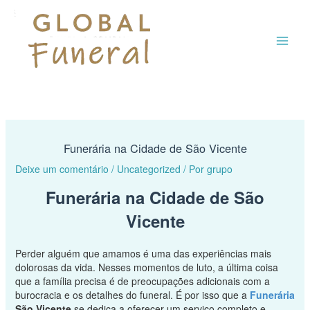
Ir
MAI
para
o
ME
conteúdo
Funerária na Cidade de São Vicente
Deixe um comentário
/
Uncategorized
/ Por
grupo
Funerária na Cidade de São
Vicente
Perder alguém que amamos é uma das experiências mais
dolorosas da vida. Nesses momentos de luto, a última coisa
que a família precisa é de preocupações adicionais com a
burocracia e os detalhes do funeral. É por isso que a
Funerária
São Vicente
se dedica a oferecer um serviço completo e