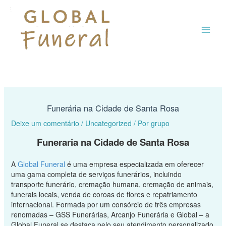
Ir
MAI
para
o
ME
conteúdo
Funerária na Cidade de Santa Rosa
Deixe um comentário
/
Uncategorized
/ Por
grupo
Funeraria na Cidade de Santa Rosa
A
Global Funeral
é uma empresa especializada em oferecer
uma gama completa de serviços funerários, incluindo
transporte funerário, cremação humana, cremação de animais,
funerais locais, venda de coroas de flores e repatriamento
internacional. Formada por um consórcio de três empresas
renomadas – GSS Funerárias, Arcanjo Funerária e Global – a
Global Funeral se destaca pelo seu atendimento personalizado