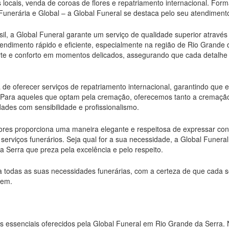
locais, venda de coroas de flores e repatriamento internacional. Fo
unerária e Global – a Global Funeral se destaca pelo seu atendiment
l, a Global Funeral garante um serviço de qualidade superior através
tendimento rápido e eficiente, especialmente na região de Rio Grande 
rte e conforto em momentos delicados, assegurando que cada detalhe
a de oferecer serviços de repatriamento internacional, garantindo que
. Para aqueles que optam pela cremação, oferecemos tanto a cremaç
ades com sensibilidade e profissionalismo.
lores proporciona uma maneira elegante e respeitosa de expressar c
rviços funerários. Seja qual for a sua necessidade, a Global Funeral
 Serra que preza pela excelência e pelo respeito.
a todas as suas necessidades funerárias, com a certeza de que cada s
cem.
s essenciais oferecidos pela Global Funeral em Rio Grande da Serra. 