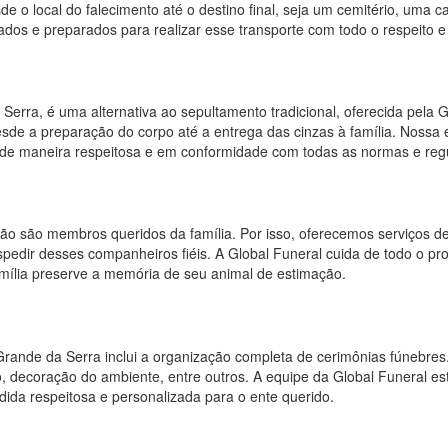
e o local do falecimento até o destino final, seja um cemitério, uma c
pados e preparados para realizar esse transporte com todo o respeito 
erra, é uma alternativa ao sepultamento tradicional, oferecida pela Gl
sde a preparação do corpo até a entrega das cinzas à família. Nossa 
a de maneira respeitosa e em conformidade com todas as normas e re
o são membros queridos da família. Por isso, oferecemos serviços d
pedir desses companheiros fiéis. A Global Funeral cuida de todo o pro
amília preserve a memória de seu animal de estimação.
Grande da Serra inclui a organização completa de cerimônias fúnebre
, decoração do ambiente, entre outros. A equipe da Global Funeral es
ida respeitosa e personalizada para o ente querido.