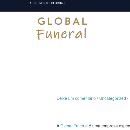
Ir
ATENDIMENTO! 24 HORAS
para
o
conteúdo
Deixe um comentário
/
Uncategorized
/
A
Global Funeral
é uma empresa especia