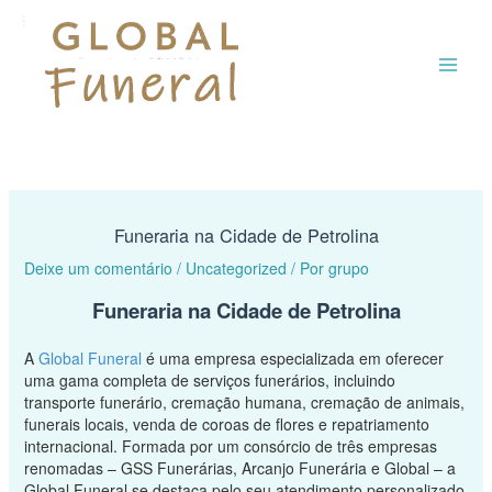
Ir
MAI
para
o
ME
conteúdo
Funeraria na Cidade de Petrolina
Deixe um comentário
/
Uncategorized
/ Por
grupo
Funeraria na Cidade de Petrolina
A
Global Funeral
é uma empresa especializada em oferecer
uma gama completa de serviços funerários, incluindo
transporte funerário, cremação humana, cremação de animais,
funerais locais, venda de coroas de flores e repatriamento
internacional. Formada por um consórcio de três empresas
renomadas – GSS Funerárias, Arcanjo Funerária e Global – a
Global Funeral se destaca pelo seu atendimento personalizado