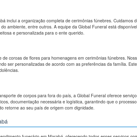
abá inclui a organização completa de cerimônias fúnebres. Cuidamos 
 do ambiente, entre outros. A equipe da Global Funeral está disponíve
itosa e personalizada para o ente querido.
de de coroas de flores para homenagens em cerimônias fúnebres. Nos
dendo ser personalizadas de acordo com as preferências da família. Es
dolências.
ransporte de corpos para fora do país, a Global Funeral oferece serviço
icos, documentação necessária e logística, garantindo que o processo 
ido retorne ao seu país de origem com dignidade.
abá
atendimento funerário em Marabá, oferecendo todos esses serviços co