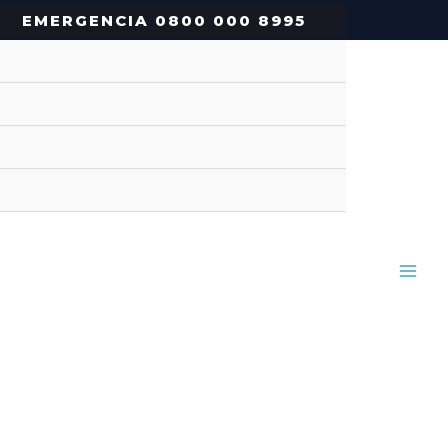
EMERGENCIA 0800 000 8995
MAI
ME