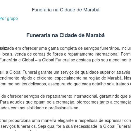
Funeraria na Cidade de Marabá
 Por
grupo
Funeraria na Cidade de Marabá
lizada em oferecer uma gama completa de serviços funerários, inclui
locais, venda de coroas de flores e repatriamento internacional. Fo
unerária e Global – a Global Funeral se destaca pelo seu atendiment
l, a Global Funeral garante um serviço de qualidade superior através
tendimento rápido e eficiente, especialmente na região de Marabá. No
to em momentos delicados, assegurando que cada detalhe seja tratado
a de oferecer serviços de repatriamento internacional, garantindo que
. Para aqueles que optam pela cremação, oferecemos tanto a cremaç
ades com sensibilidade e profissionalismo.
lores proporciona uma maneira elegante e respeitosa de expressar c
rviços funerários. Seja qual for a sua necessidade, a Global Funeral