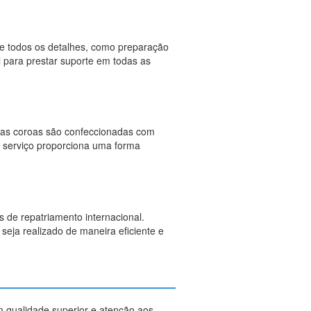
de todos os detalhes, como preparação
l para prestar suporte em todas as
sas coroas são confeccionadas com
te serviço proporciona uma forma
s de repatriamento internacional.
seja realizado de maneira eficiente e
m qualidade superior e atenção aos