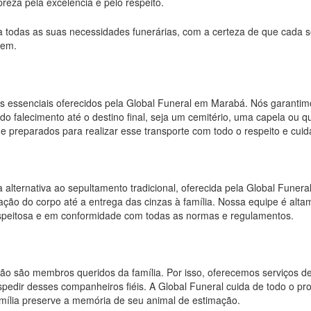
eza pela excelência e pelo respeito.
a todas as suas necessidades funerárias, com a certeza de que cada s
cem.
s essenciais oferecidos pela Global Funeral em Marabá. Nós garantim
do falecimento até o destino final, seja um cemitério, uma capela ou qu
 e preparados para realizar esse transporte com todo o respeito e cui
lternativa ao sepultamento tradicional, oferecida pela Global Funeral.
ão do corpo até a entrega das cinzas à família. Nossa equipe é alta
espeitosa e em conformidade com todas as normas e regulamentos.
o são membros queridos da família. Por isso, oferecemos serviços d
pedir desses companheiros fiéis. A Global Funeral cuida de todo o pro
amília preserve a memória de seu animal de estimação.