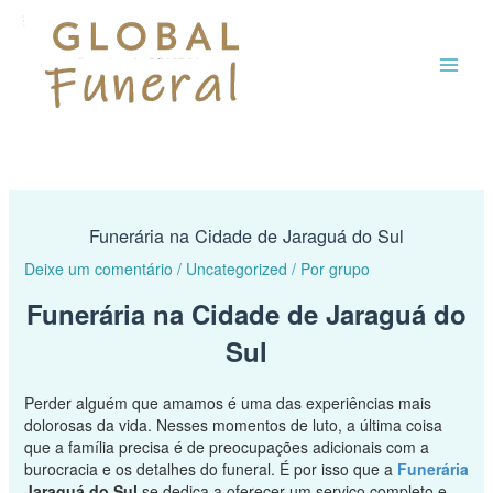
Ir
MAI
para
o
ME
conteúdo
Funerária na Cidade de Jaraguá do Sul
Deixe um comentário
/
Uncategorized
/ Por
grupo
Funerária na Cidade de Jaraguá do
Sul
Perder alguém que amamos é uma das experiências mais
dolorosas da vida. Nesses momentos de luto, a última coisa
que a família precisa é de preocupações adicionais com a
burocracia e os detalhes do funeral. É por isso que a
Funerária
Jaraguá do Sul
se dedica a oferecer um serviço completo e