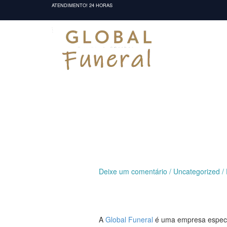
Ir
ATENDIMENTO! 24 HORAS
para
o
conteúdo
Deixe um comentário
/
Uncategorized
/
A
Global Funeral
é uma empresa especia