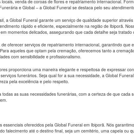
locais, venda de coroas de flores e repatriamento internacional. Fo
unerária e Global – a Global Funeral se destaca pelo seu atendiment
l, a Global Funeral garante um serviço de qualidade superior através
endimento rápido e eficiente, especialmente na região de Ibiporã. Nos
to em momentos delicados, assegurando que cada detalhe seja tratado
a de oferecer serviços de repatriamento internacional, garantindo que
. Para aqueles que optam pela cremação, oferecemos tanto a cremaç
ades com sensibilidade e profissionalismo.
lores proporciona uma maneira elegante e respeitosa de expressar c
rviços funerários. Seja qual for a sua necessidade, a Global Funeral
eza pela excelência e pelo respeito.
a todas as suas necessidades funerárias, com a certeza de que cada s
cem.
s essenciais oferecidos pela Global Funeral em Ibiporã. Nós garantimo
do falecimento até o destino final, seja um cemitério, uma capela ou qu