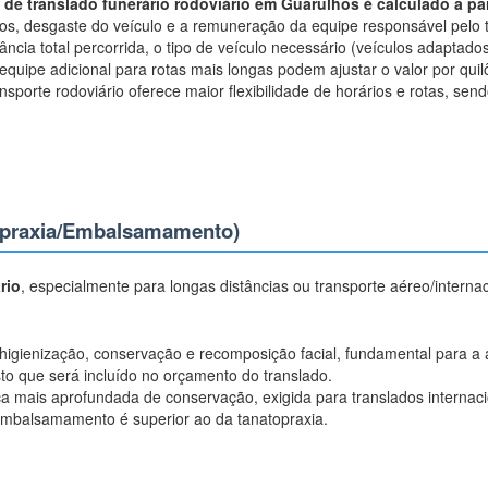
 de translado funerário rodoviário em Guarulhos é calculado a par
gios, desgaste do veículo e a remuneração da equipe responsável pelo 
ância total percorrida, o tipo de veículo necessário (veículos adaptado
 equipe adicional para rotas mais longas podem ajustar o valor por qui
nsporte rodoviário oferece maior flexibilidade de horários e rotas, se
opraxia/Embalsamamento)
rio
, especialmente para longas distâncias ou transporte aéreo/intern
igienização, conservação e recomposição facial, fundamental para a
sto que será incluído no orçamento do translado.
a mais aprofundada de conservação, exigida para translados internaci
embalsamamento é superior ao da tanatopraxia.