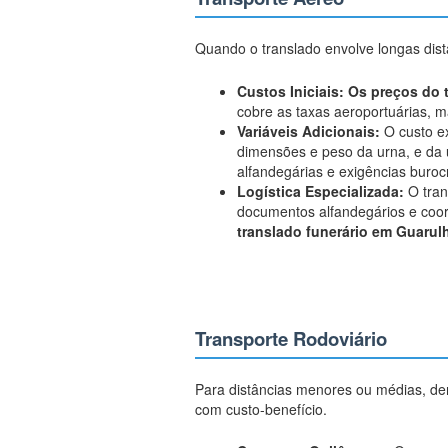
Quando o translado envolve longas distâ
Custos Iniciais:
Os preços do 
cobre as taxas aeroportuárias, m
Variáveis Adicionais:
O custo ex
dimensões e peso da urna, e da u
alfandegárias e exigências buroc
Logística Especializada:
O tran
documentos alfandegários e coor
translado funerário em Guarul
Transporte Rodoviário
Para distâncias menores ou médias, den
com custo-benefício.