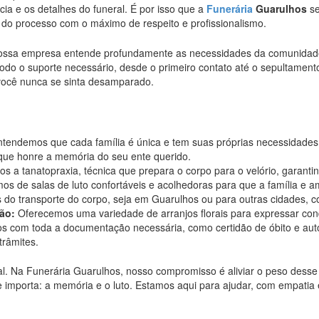
ia e os detalhes do funeral. É por isso que a
Funerária
Guarulhos
se
do processo com o máximo de respeito e profissionalismo.
nossa empresa entende profundamente as necessidades da comunidade
todo o suporte necessário, desde o primeiro contato até o sepultame
você nunca se sinta desamparado.
tendemos que cada família é única e tem suas próprias necessidades
 que honre a memória do seu ente querido.
s a tanatopraxia, técnica que prepara o corpo para o velório, garant
os de salas de luto confortáveis e acolhedoras para que a família e 
do transporte do corpo, seja em Guarulhos ou para outras cidades, co
ão:
Oferecemos uma variedade de arranjos florais para expressar con
 com toda a documentação necessária, como certidão de óbito e auto
trâmites.
. Na Funerária Guarulhos, nosso compromisso é aliviar o peso dess
 importa: a memória e o luto. Estamos aqui para ajudar, com empatia