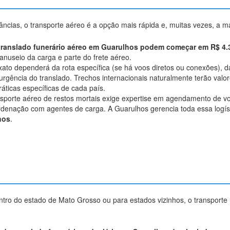
ncias, o transporte aéreo é a opção mais rápida e, muitas vezes, a ma
translado funerário aéreo em Guarulhos podem começar em R$ 4.
anuseio da carga e parte do frete aéreo.
ato dependerá da rota específica (se há voos diretos ou conexões), 
rgência do translado. Trechos internacionais naturalmente terão valo
ráticas específicas de cada país.
sporte aéreo de restos mortais exige expertise em agendamento de v
denação com agentes de carga. A Guarulhos gerencia toda essa logíst
hos
.
tro do estado de Mato Grosso ou para estados vizinhos, o transporte ro