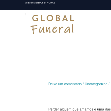
Ir
ATENDIMENTO! 24 HORAS
para
o
conteúdo
Deixe um comentário
/
Uncategorized
/
Perder alguém que amamos é uma das ex