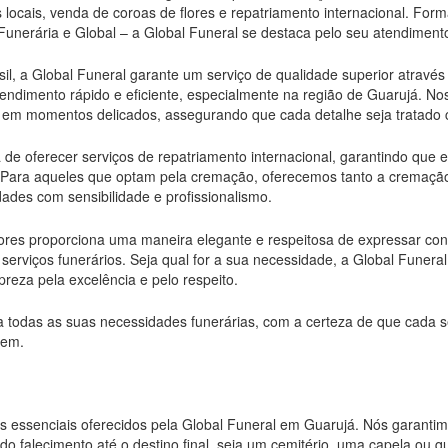
locais, venda de coroas de flores e repatriamento internacional. Fo
unerária e Global – a Global Funeral se destaca pelo seu atendiment
l, a Global Funeral garante um serviço de qualidade superior através
tendimento rápido e eficiente, especialmente na região de Guarujá. No
to em momentos delicados, assegurando que cada detalhe seja tratado
a de oferecer serviços de repatriamento internacional, garantindo que
. Para aqueles que optam pela cremação, oferecemos tanto a cremaç
ades com sensibilidade e profissionalismo.
lores proporciona uma maneira elegante e respeitosa de expressar c
rviços funerários. Seja qual for a sua necessidade, a Global Funeral
reza pela excelência e pelo respeito.
a todas as suas necessidades funerárias, com a certeza de que cada s
cem.
s essenciais oferecidos pela Global Funeral em Guarujá. Nós garantim
do falecimento até o destino final, seja um cemitério, uma capela ou qu