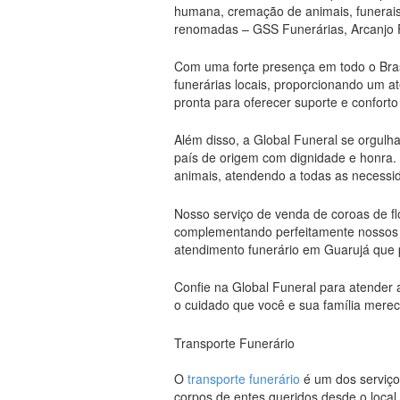
humana, cremação de animais, funerais 
renomadas – GSS Funerárias, Arcanjo F
Com uma forte presença em todo o Brasi
funerárias locais, proporcionando um a
pronta para oferecer suporte e confor
Além disso, a Global Funeral se orgulh
país de origem com dignidade e honra
animais, atendendo a todas as necessid
Nosso serviço de venda de coroas de f
complementando perfeitamente nossos se
atendimento funerário em Guarujá que p
Confie na Global Funeral para atender 
o cuidado que você e sua família mere
Transporte Funerário
O
transporte funerário
é um dos serviço
corpos de entes queridos desde o local 