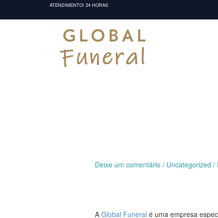
Ir
ATENDIMENTO! 24 HORAS
para
o
conteúdo
Deixe um comentário
/
Uncategorized
/
A
Global Funeral
é uma empresa especia