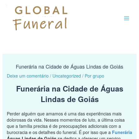
Ir
MAI
para
o
ME
conteúdo
Funerária na Cidade de Águas Lindas de Goiás
Deixe um comentário
/
Uncategorized
/ Por
grupo
Funerária na Cidade de Águas
Lindas de Goiás
Perder alguém que amamos é uma das experiências mais
dolorosas da vida. Nesses momentos de luto, a última coisa
que a família precisa é de preocupações adicionais com a
burocracia e os detalhes do funeral. É por isso que a
Funerária
Águas Lindas de Goiás
se dedica a oferecer um serviço