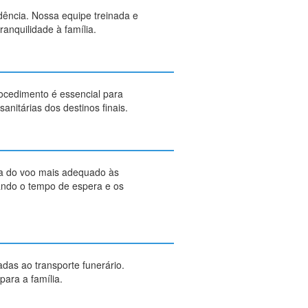
idência. Nossa equipe treinada e
anquilidade à família.
rocedimento é essencial para
nitárias dos destinos finais.
va do voo mais adequado às
zando o tempo de espera e os
das ao transporte funerário.
ara a família.