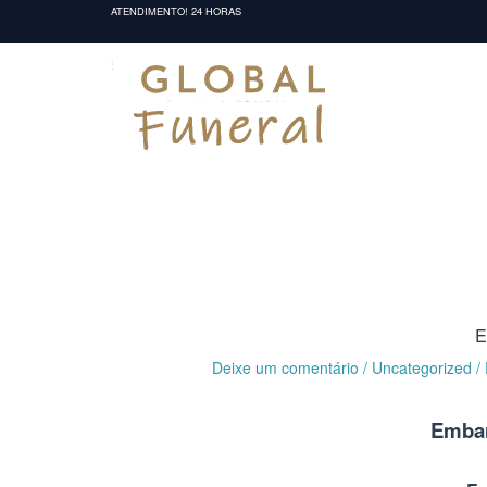
Ir
ATENDIMENTO! 24 HORAS
para
o
conteúdo
E
Deixe um comentário
/
Uncategorized
/
Embar