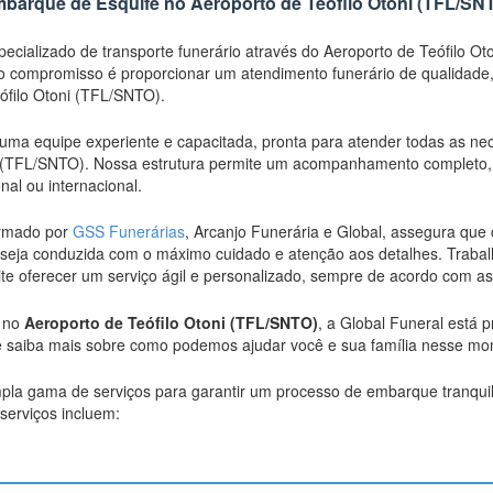
barque de Esquife no Aeroporto de Teófilo Otoni (TFL/SN
ecializado de transporte funerário através do Aeroporto de Teófilo Ot
 compromisso é proporcionar um atendimento funerário de qualidade, 
eófilo Otoni (TFL/SNTO).
uma equipe experiente e capacitada, pronta para atender todas as ne
ni (TFL/SNTO). Nossa estrutura permite um acompanhamento completo,
onal ou internacional.
ormado por
GSS Funerárias
, Arcanjo Funerária e Global, assegura que 
 seja conduzida com o máximo cuidado e atenção aos detalhes. Traba
mite oferecer um serviço ágil e personalizado, sempre de acordo com 
o no
Aeroporto de Teófilo Otoni (TFL/SNTO)
, a Global Funeral está 
e saiba mais sobre como podemos ajudar você e sua família nesse m
la gama de serviços para garantir um processo de embarque tranquil
serviços incluem: