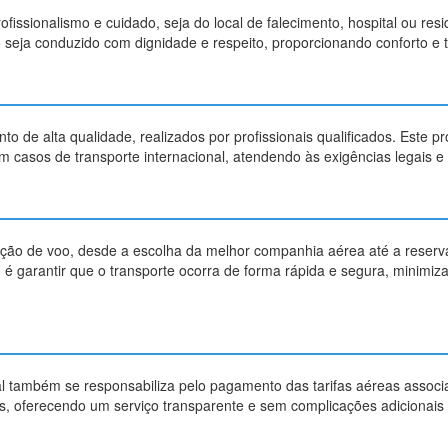
issionalismo e cuidado, seja do local de falecimento, hospital ou res
seja conduzido com dignidade e respeito, proporcionando conforto e tr
de alta qualidade, realizados por profissionais qualificados. Este p
casos de transporte internacional, atendendo às exigências legais e sa
ção de voo, desde a escolha da melhor companhia aérea até a reser
o é garantir que o transporte ocorra de forma rápida e segura, minimi
l também se responsabiliza pelo pagamento das tarifas aéreas associa
, oferecendo um serviço transparente e sem complicações adicionais p