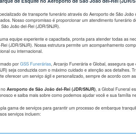
rque de Esquife no Aeroporto de São João del-Rei (JDR/
ecializado de transporte funerário através do Aeroporto de São João
cados. Nosso compromisso é proporcionar um atendimento funerário de 
e São João del-Rei (JDR/SNJR).
uma equipe experiente e capacitada, pronta para atender todas as ne
l-Rei (JDR/SNJR). Nossa estrutura permite um acompanhamento compl
cional ou internacional.
ormado por
GSS Funerárias
, Arcanjo Funerária e Global, assegura que 
JR) seja conduzida com o máximo cuidado e atenção aos detalhes. T
mite oferecer um serviço ágil e personalizado, sempre de acordo com 
o no
Aeroporto de São João del-Rei (JDR/SNJR)
, a Global Funeral e
conosco e saiba mais sobre como podemos ajudar você e sua família 
la gama de serviços para garantir um processo de embarque tranquil
sos serviços incluem: