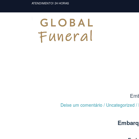
Ir
ATENDIMENTO! 24 HORAS
para
o
conteúdo
Emb
Deixe um comentário
/
Uncategorized
/
Embarqu