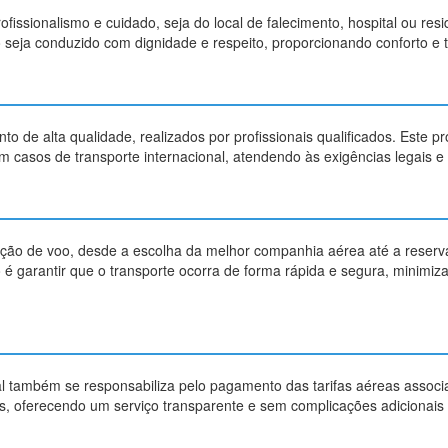
issionalismo e cuidado, seja do local de falecimento, hospital ou res
seja conduzido com dignidade e respeito, proporcionando conforto e tr
de alta qualidade, realizados por profissionais qualificados. Este p
casos de transporte internacional, atendendo às exigências legais e sa
ção de voo, desde a escolha da melhor companhia aérea até a reser
o é garantir que o transporte ocorra de forma rápida e segura, minimi
l também se responsabiliza pelo pagamento das tarifas aéreas associa
, oferecendo um serviço transparente e sem complicações adicionais p