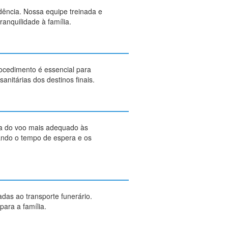
idência. Nossa equipe treinada e
anquilidade à família.
rocedimento é essencial para
nitárias dos destinos finais.
va do voo mais adequado às
zando o tempo de espera e os
das ao transporte funerário.
ara a família.