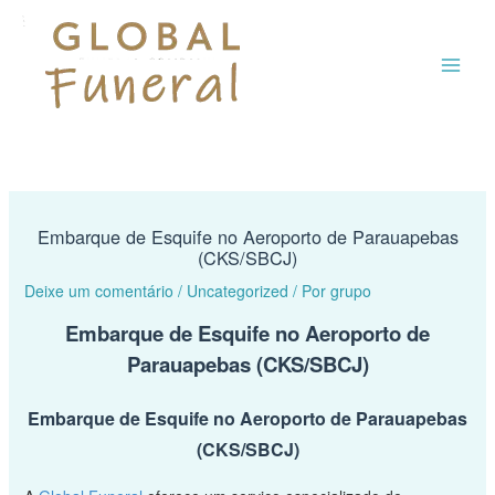
Ir
MAI
para
o
ME
conteúdo
Embarque de Esquife no Aeroporto de Parauapebas
(CKS/SBCJ)
Deixe um comentário
/
Uncategorized
/ Por
grupo
Embarque de Esquife no Aeroporto de
Parauapebas (CKS/SBCJ)
Embarque de Esquife no Aeroporto de Parauapebas
(CKS/SBCJ)